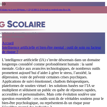
Intelligence artificielle et bien-être
N’hésitez pas à nous téléphoner : (+32) 02 669 31 42 du lundi au vendredi entre 8h et 19h.
mental : outil de soin ou facteur de
risque ?
Accueil
Intelligence artificielle et bien-être mental : outil de soin ou facteur
de risque ?
L’intelligence artificielle (IA) s’invite désormais dans un domaine
longtemps considéré comme profondément humain : la santé
mentale. Grâce aux avancées technologiques, de nombreux outils
promettent aujourd’hui d’aider à gérer le stress, l’anxiété, la
dépression, voire de prévenir certaines crises psychiques.
Applications de suivi émotionnel, chatbots thérapeutiques,
plateformes de soutien virtuel : les solutions basées sur l’IA se
multiplient et séduisent un public en quête de réponses rapides,
accessibles et personnalisées. Mais cette évolution soulève une
question essentielle : ces outils sont-ils de véritables soutiens pour le
bien-être psychologique, ou représentent-ils un risque pour