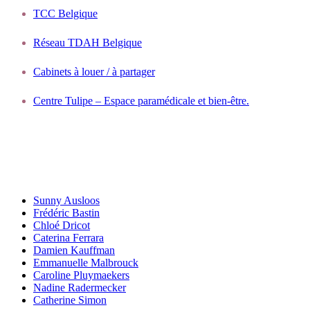
TCC Belgique
Réseau TDAH Belgique
Cabinets à louer / à partager
Centre Tulipe – Espace paramédicale et bien-être.
Nos coaches scolaire
Sunny Ausloos
Frédéric Bastin
Chloé Dricot
Caterina Ferrara
Damien Kauffman
Emmanuelle Malbrouck
Caroline Pluymaekers
Nadine Radermecker
Catherine Simon