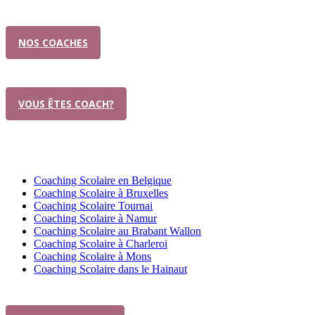
NOS COACHES
Vous êtes un coach ?
VOUS ÊTES COACH?
Trouver un coach scolaire
Coaching Scolaire en Belgique
Coaching Scolaire à Bruxelles
Coaching Scolaire Tournai
Coaching Scolaire à Namur
Coaching Scolaire au Brabant Wallon
Coaching Scolaire à Charleroi
Coaching Scolaire à Mons
Coaching Scolaire dans le Hainaut