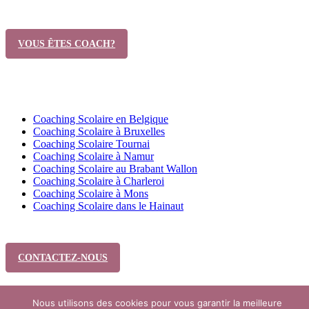
Vous êtes un coach ?
VOUS ÊTES COACH?
Trouver un coach scolaire
Coaching Scolaire en Belgique
Coaching Scolaire à Bruxelles
Coaching Scolaire Tournai
Coaching Scolaire à Namur
Coaching Scolaire au Brabant Wallon
Coaching Scolaire à Charleroi
Coaching Scolaire à Mons
Coaching Scolaire dans le Hainaut
CONTACTEZ-NOUS
Copyright © 2026 
Coaching scolaire Liège
 Tous droits réservés.
Nous utilisons des cookies pour vous garantir la meilleure
Powered by
Privium – Des services qui soutiennent vos soins. Pour