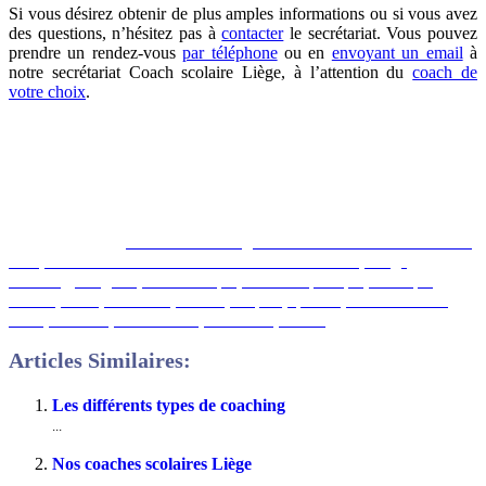
Si vous désirez obtenir de plus amples informations ou si vous avez
des questions, n’hésitez pas à
contacter
le secrétariat. Vous pouvez
prendre un rendez-vous
par téléphone
ou en
envoyant un email
à
notre secrétariat Coach scolaire Liège, à l’attention du
coach de
votre choix
.
meilleur coach, meilleur-coach-scolaire-liège, coach scolaire
compétent liège
Comment choisir un coach ?
coach scolaire liege, bruxelles, belgique, mons, namur, charleroi,
nivelles, tournai,
coach scolaire liege
Coaches scolaires tout d’abord,
ainsi, notamment.
Coaches scolaires
Coach scolaire, Liège,
coaching, Liège
Et, de même que, sans compter que, ainsi que,
ensuite, voire, d’ailleurs, encore, de plus, quant à, non seulement,
école, scolarité, mais encore, formation, études,
Articles Similaires:
Les différents types de coaching
...
Nos coaches scolaires Liège
...