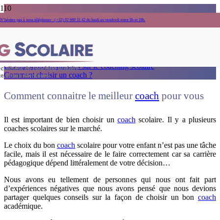
Comment choisir un coach ?
N’hésitez pas à nous téléphoner : (+32) 02 669 31 42 du lundi au vendredi entre 8h et 19h.
Accueil
Les questions fréquentes sur le coaching scolaire
Comment choisir un coach ?
Comment connaitre le meilleur
coach
pour vous
Il est important de bien choisir un
coach
scolaire. Il y a plusieurs
coaches scolaires sur le marché.
Le choix du bon
coach
scolaire pour votre enfant n’est pas une tâche
facile, mais il est nécessaire de le faire correctement car sa carrière
pédagogique dépend littéralement de votre décision…
Nous avons eu tellement de personnes qui nous ont fait part
d’expériences négatives que nous avons pensé que nous devions
partager quelques conseils sur la façon de choisir un bon
coach
académique.