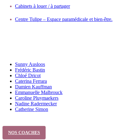
Cabinets à louer / à partager
Centre Tulipe – Espace paramédicale et bien-être.
Nos coaches scolaire
Sunny Ausloos
Frédéric Bastin
Chloé Dricot
Caterina Ferrara
Damien Kauffman
Emmanuelle Malbrouck
Caroline Pluymaekers
Nadine Radermecker
Catherine Simon
NOS COACHES